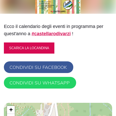
Regolazione dei colori
Ecco il calendario degli eventi in programma per
Contrasto
Contrasto
Inverti i colori
quest'anno a
#castellarodivarzi
!
scuro
chiaro
SCARICA LA LOCANDINA
Bassa
Basso
Alta luminosità
luminosità
contrasto
CONDIVIDI SU FACEBOOK
CONDIVIDI SU WHATSAPP
Bassa
Alta
Alto contrasto
saturazione
saturazione
+