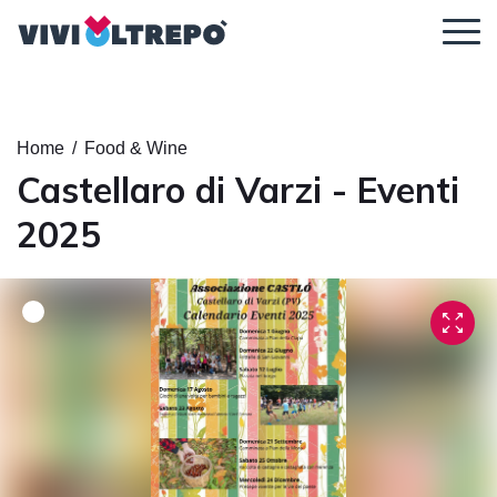
Regolazione dei contenuti
Home
/
Food & Wine
Castellaro di Varzi - Eventi
2025
Ingrandisci il
Dimensione
Altezza della
contenuto
del carattere
linea
Spaziatura tra
Carattere
le lettere
leggibile