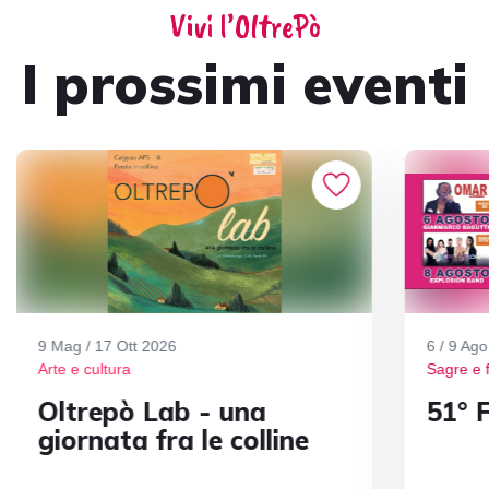
Vivi l’OltrePò
I prossimi eventi
9 Mag / 17 Ott 2026
6 / 9 Ag
Arte e cultura
Sagre e 
Oltrepò Lab - una
51° F
giornata fra le colline