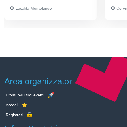
Località Montelungo
Corvi
Area organizzatori
Promuovi i tuoi eventi
Accedi
Registrati