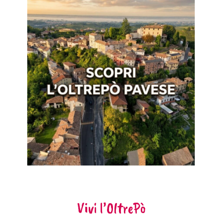
Vivi l’OltrePò