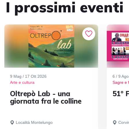
I prossimi eventi
9 Mag / 17 Ott 2026
6 / 9 Ag
Arte e cultura
Sagre e 
Oltrepò Lab - una
51° F
giornata fra le colline
Località Montelungo
Corvi