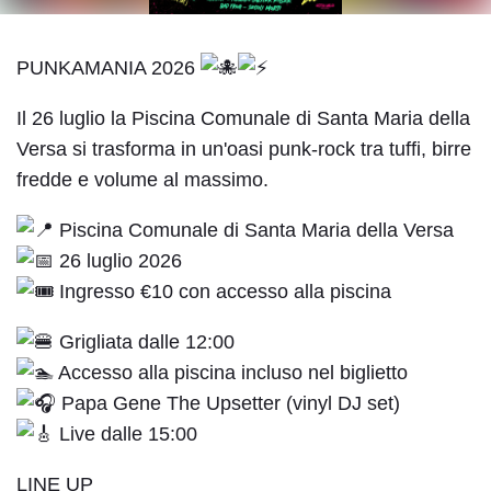
Regolazione dei colori
PUNKAMANIA 2026
Il 26 luglio la Piscina Comunale di Santa Maria della
Contrasto
Contrasto
Inverti i colori
scuro
chiaro
Versa si trasforma in un'oasi punk-rock tra tuffi, birre
fredde e volume al massimo.
Piscina Comunale di Santa Maria della Versa
26 luglio 2026
Bassa
Basso
Alta luminosità
luminosità
contrasto
Ingresso €10 con accesso alla piscina
Grigliata dalle 12:00
Accesso alla piscina incluso nel biglietto
Bassa
Alta
Papa Gene The Upsetter (vinyl DJ set)
Alto contrasto
saturazione
saturazione
Live dalle 15:00
LINE UP