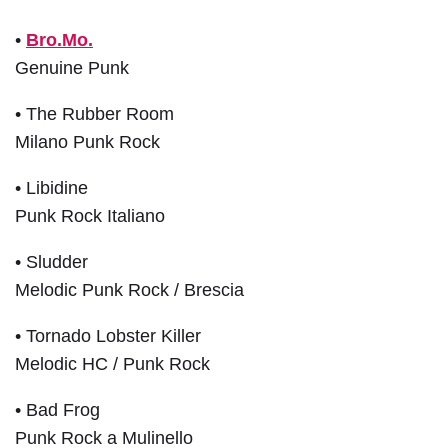
•
Bro.Mo.
Monocromatico
Genuine Punk
• The Rubber Room
Regolazione della navigazione
Milano Punk Rock
• Libidine
Punk Rock Italiano
Evidenzia i
Nascondi le
• Sludder
Evidenzia i link
titoli
immagini
Melodic Punk Rock / Brescia
• Tornado Lobster Killer
Melodic HC / Punk Rock
Guida alla
Maschera di
lettura
lettura
• Bad Frog
Punk Rock a Mulinello