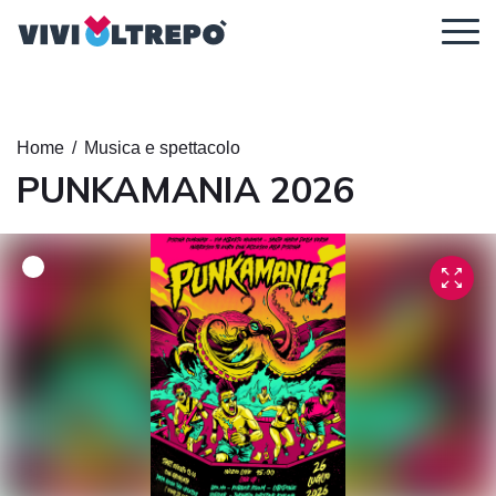
Regolazione dei contenuti
Home
/
Musica e spettacolo
PUNKAMANIA 2026
Ingrandisci il
Dimensione
Altezza della
contenuto
del carattere
linea
Spaziatura tra
Carattere
le lettere
leggibile