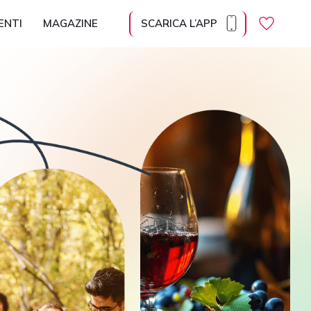
ENTI
MAGAZINE
SCARICA L’APP
Regolazione dei contenuti
Ingrandisci il
Dimensione
Altezza della
contenuto
del carattere
linea
Spaziatura tra
Carattere
le lettere
leggibile