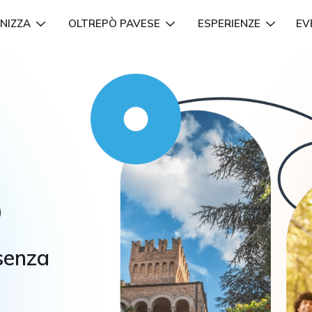
NIZZA
OLTREPÒ PAVESE
ESPERIENZE
EV
ò
 senza