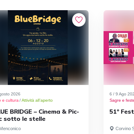
gosto 2026
6 / 9 Ago 20
e e cultura
/
Attività all’aperto
Sagre e fest
UE BRIDGE – Cinema & Pic-
51° Fest
c sotto le stelle
Menconico
Corvino 