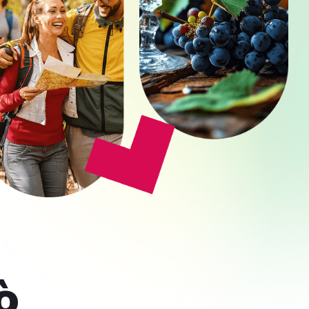
Regolazione dei colori
Contrasto
Contrasto
Inverti i colori
scuro
chiaro
Bassa
Basso
Alta luminosità
luminosità
contrasto
Bassa
Alta
Alto contrasto
saturazione
saturazione
ò