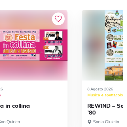
26
8 Agosto 2026
e
Musica e spettacolo
/
a in collina
REWIND – Sera
’80
San Quirico
Santa Giuletta