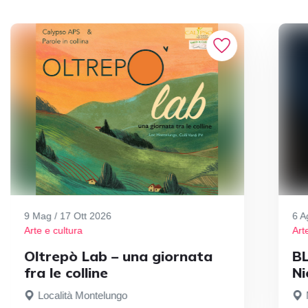
9 Mag / 17 Ott 2026
6 A
Arte e cultura
Art
Oltrepò Lab – una giornata
BL
fra le colline
Ni
Località Montelungo