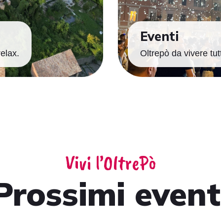
Eventi
relax.
Oltrepò da vivere tutt
Vivi l’OltrePò
Prossimi event