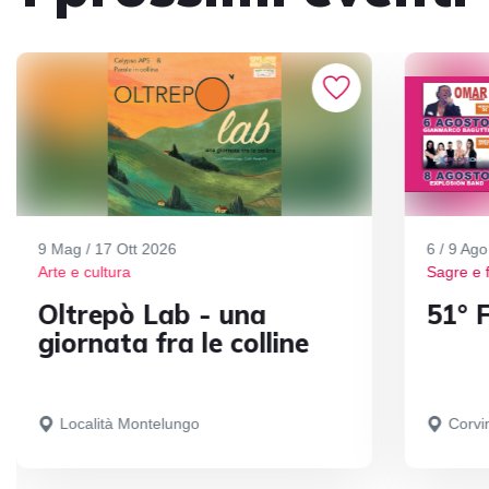
9 Mag / 17 Ott 2026
6 / 9 Ag
Arte e cultura
Sagre e 
Oltrepò Lab - una
51° F
giornata fra le colline
Località Montelungo
Corvi