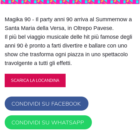
Regolazione dei colori
Magika 90 - Il party anni 90 arriva al Summernow a
Santa Maria della Versa, in Oltrepo Pavese.
Contrasto
Contrasto
Il più bel viaggio musicale delle hit più famose degli
Inverti i colori
scuro
chiaro
anni 90 è pronto a farti divertire e ballare con uno
show che trasforma ogni piazza in uno spettacolo
travolgente a tutti gli effetti.
Bassa
Basso
Alta luminosità
luminosità
contrasto
SCARICA LA LOCANDINA
CONDIVIDI SU FACEBOOK
Bassa
Alta
Alto contrasto
saturazione
saturazione
CONDIVIDI SU WHATSAPP