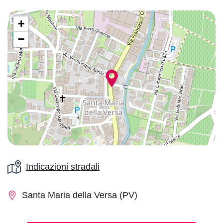
+
Monocromatico
−
Regolazione della navigazione
Evidenzia i
Nascondi le
Evidenzia i link
titoli
immagini
Indicazioni stradali
Guida alla
Maschera di
Santa Maria della Versa (PV)
lettura
lettura