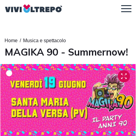
Regolazione dei contenuti
Home
/
Musica e spettacolo
MAGIKA 90 - Summernow!
Ingrandisci il
Dimensione
Altezza della
contenuto
del carattere
linea
Spaziatura tra
Carattere
le lettere
leggibile