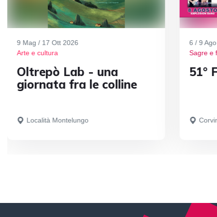
9 Mag / 17 Ott 2026
6 / 9 Ag
Arte e cultura
Sagre e 
Oltrepò Lab - una
51° F
giornata fra le colline
Località Montelungo
Corvi