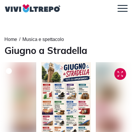
Regolazione dei contenuti
Home
/
Musica e spettacolo
Giugno a Stradella
Ingrandisci il
Dimensione
Altezza della
contenuto
del carattere
linea
Spaziatura tra
Carattere
le lettere
leggibile