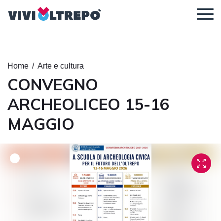
Regolazione dei contenuti
Home
/
Arte e cultura
CONVEGNO
ARCHEOLICEO 15-16
Ingrandisci il
Dimensione
Altezza della
MAGGIO
contenuto
del carattere
linea
Spaziatura tra
Carattere
le lettere
leggibile