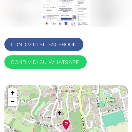
Regolazione dei colori
Contrasto
Contrasto
Inverti i colori
scuro
chiaro
CONDIVIDI SU FACEBOOK
CONDIVIDI SU WHATSAPP
Bassa
Basso
Alta luminosità
luminosità
contrasto
+
−
Bassa
Alta
Alto contrasto
saturazione
saturazione