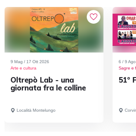
9 Mag / 17 Ott 2026
6 / 9 Ag
Arte e cultura
Sagre e 
Oltrepò Lab - una
51° F
giornata fra le colline
Località Montelungo
Corvi