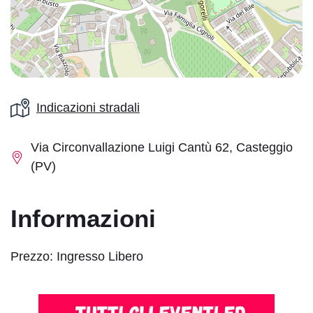
Monocromatico
Regolazione della navigazione
Indicazioni stradali
Via Circonvallazione Luigi Cantù 62, Casteggio
(PV)
Evidenzia i
Nascondi le
Evidenzia i link
titoli
immagini
Informazioni
Prezzo: Ingresso Libero
Guida alla
Maschera di
lettura
lettura