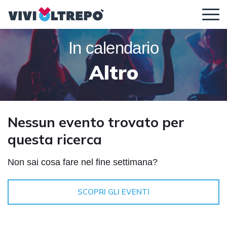
In calendario
Regolazione dei contenuti
Altro
Ingrandisci il
Dimensione
Altezza della
Nessun evento trovato per
contenuto
del carattere
linea
questa ricerca
Non sai cosa fare nel fine settimana?
Spaziatura tra
Carattere
le lettere
leggibile
SCOPRI GLI EVENTI