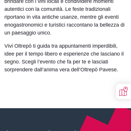
brindare con i vini locali e condividere momenti
autentici con la comunità. Le feste tradizionali
Monocromatico
riportano in vita antiche usanze, mentre gli eventi
enogastronomici e turistici raccontano la bellezza di
un paesaggio unico.
Regolazione della navigazione
Vivi Oltrepò ti guida tra appuntamenti imperdibili,
idee per il tempo libero e esperienze che lasciano il
segno. Scegli l’evento che fa per te e lasciati
sorprendere dall’anima vera dell’Oltrepò Pavese.
Evidenzia i
Nascondi le
Evidenzia i link
titoli
immagini
Guida alla
Maschera di
lettura
lettura