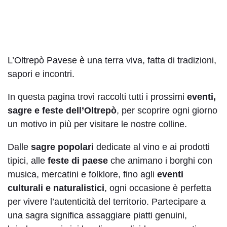
Regolazione dei colori
Contrasto
Contrasto
L’Oltrepò Pavese è una terra viva, fatta di tradizioni,
Inverti i colori
scuro
chiaro
sapori e incontri.
In questa pagina trovi raccolti tutti i prossimi
eventi,
sagre e feste dell’Oltrepò
, per scoprire ogni giorno
Bassa
Basso
un motivo in più per visitare le nostre colline.
Alta luminosità
luminosità
contrasto
Dalle
sagre popolari
dedicate al vino e ai prodotti
tipici, alle
feste di paese
che animano i borghi con
musica, mercatini e folklore, fino agli
eventi
Bassa
Alta
culturali e naturalistici
, ogni occasione è perfetta
Alto contrasto
saturazione
saturazione
per vivere l’autenticità del territorio. Partecipare a
una sagra significa assaggiare piatti genuini,