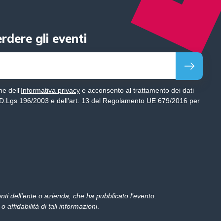
Monocromatico
erdere gli eventi
Regolazione della navigazione
e dell'
Informativa privacy
e acconsento al trattamento dei dati
el D.Lgs 196/2003 e dell'art. 13 del Regolamento UE 679/2016 per
Evidenzia i
Nascondi le
Evidenzia i link
titoli
immagini
Guida alla
Maschera di
lettura
lettura
onti dell'ente o azienda, che ha pubblicato l’evento.
ffidabilità di tali informazioni
.