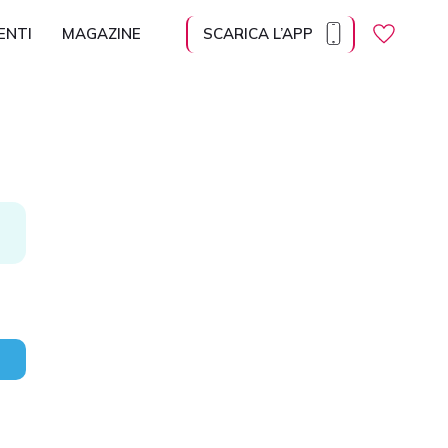
ENTI
MAGAZINE
SCARICA L’APP
Regolazione dei contenuti
Ingrandisci il
Dimensione
Altezza della
contenuto
del carattere
linea
Spaziatura tra
Carattere
le lettere
leggibile