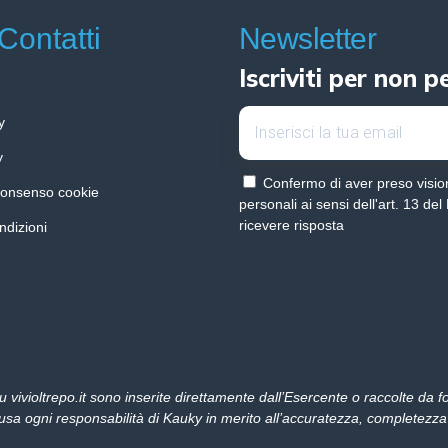
 Contatti
Newsletter
Iscriviti per non p
y
y
Confermo di aver preso vision
consenso cookie
personali ai sensi dell'art. 13 d
ricevere risposta
ndizioni
ok
gram
u vivioltrepo.it sono inserite direttamente dall’Esercente o raccolte da f
a ogni responsabilità di Kauky in merito all’accuratezza, completezza o a