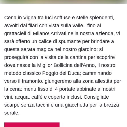
Regolazione dei colori
Cena in Vigna tra luci soffuse e stelle splendenti,
avvolti dai filari con vista sulla valle...fino ai
Contrasto
Contrasto
grattacieli di Milano! Arrivati nella nostra azienda, vi
Inverti i colori
scuro
chiaro
sarà offerto un calice di spumante per brindare a
questa serata magica nel nostro giardino; si
proseguirà con la visita della cantina per scoprire
dove nasce la Miglior Bollicina dell'Anno, il nostro
Bassa
Basso
Alta luminosità
luminosità
contrasto
metodo classico Poggio dei Duca; camminando
verso il tramonto, giungeremo alla zona allestita per
la cena: menu fisso di 4 portate abbinate ai nostri
vini, acqua, caffè e coperto inclusi. Consigliate
Bassa
Alta
scarpe senza tacchi e una giacchetta per la brezza
Alto contrasto
saturazione
saturazione
serale.