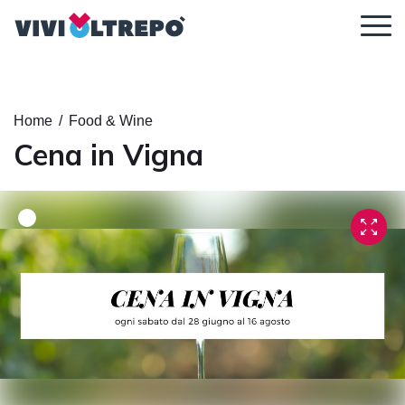
Regolazione dei contenuti
Home
/
Food & Wine
Cena in Vigna
Ingrandisci il
Dimensione
Altezza della
contenuto
del carattere
linea
Spaziatura tra
Carattere
le lettere
leggibile