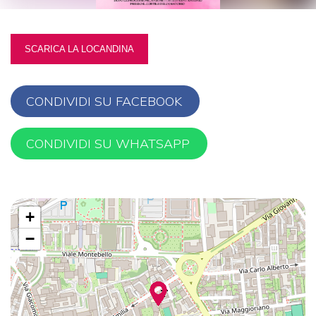
Regolazione dei colori
SCARICA LA LOCANDINA
Contrasto
Contrasto
Inverti i colori
scuro
chiaro
CONDIVIDI SU FACEBOOK
CONDIVIDI SU WHATSAPP
Bassa
Basso
Alta luminosità
luminosità
contrasto
+
−
Bassa
Alta
Alto contrasto
saturazione
saturazione