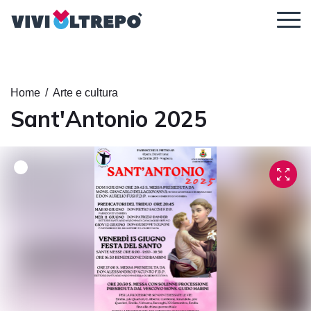
Regolazione dei contenuti
Home
/
Arte e cultura
Sant'Antonio 2025
Ingrandisci il
Dimensione
Altezza della
contenuto
del carattere
linea
Spaziatura tra
Carattere
le lettere
leggibile