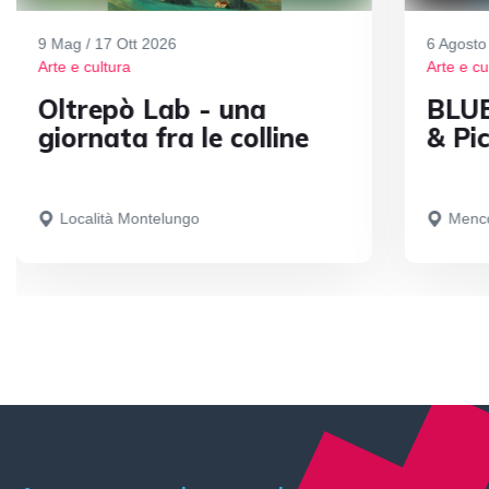
9 Mag / 17 Ott 2026
6 Agosto
Arte e cultura
Arte e cu
Oltrepò Lab - una
BLUE
giornata fra le colline
& Pic
Località Montelungo
Menc