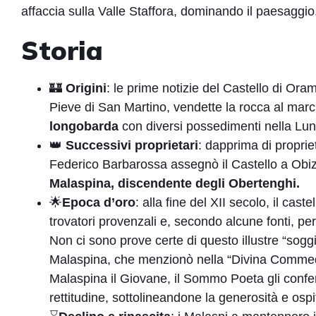
affaccia sulla Valle Staffora, dominando il paesaggio
Storia
🏰
Origini
: le prime notizie del Castello di Or
Pieve di San Martino, vendette la rocca al ma
longobarda
con diversi possedimenti nella Lun
👑
Successivi
proprietari
: dapprima di proprie
Federico Barbarossa assegnò il Castello a Obiz
Malaspina, discendente degli Obertenghi.
🌟
Epoca d’oro
: alla fine del XII secolo, il ca
trovatori provenzali e, secondo alcune fonti, pe
Non ci sono prove certe di questo illustre “sogg
Malaspina, che menzionò nella “Divina Commedia”
Malaspina il Giovane, il Sommo Poeta gli confe
rettitudine, sottolineandone la generosità e ospit