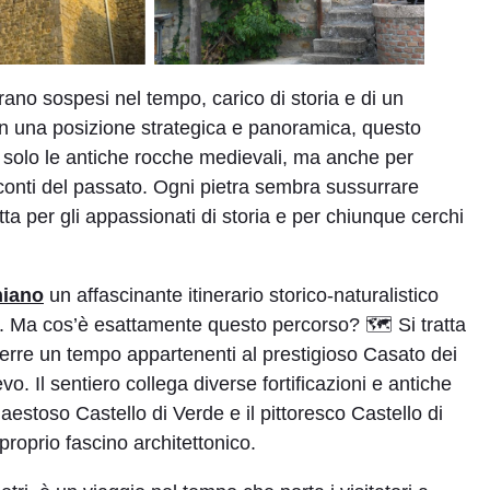
ano sospesi nel tempo, carico di storia e di un
o in una posizione strategica e panoramica, questo
n solo le antiche rocche medievali, ma anche per
conti del passato. Ogni pietra sembra sussurrare
a per gli appassionati di storia e per chiunque cerchi
niano
un affascinante itinerario storico-naturalistico
se. Ma cos’è esattamente questo percorso? 🗺️ Si tratta
 terre un tempo appartenenti al prestigioso Casato dei
o. Il sentiero collega diverse fortificazioni e antiche
maestoso Castello di Verde e il pittoresco Castello di
 proprio fascino architettonico.