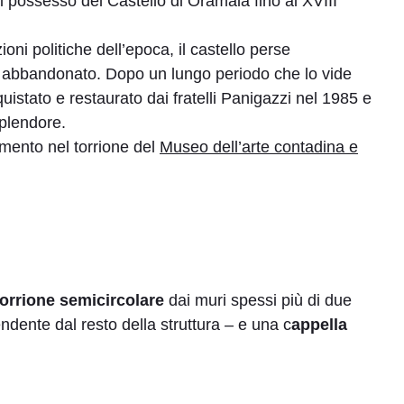
l possesso del Castello di Oramala fino al XVIII
oni politiche dell’epoca, il castello perse
u abbandonato. Dopo un lungo periodo che lo vide
quistato e restaurato dai fratelli Panigazzi nel 1985 e
 splendore.
imento nel torrione del
Museo dell’arte contadina e
orrione semicircolare
dai muri spessi più di due
endente dal resto della struttura – e una c
appella