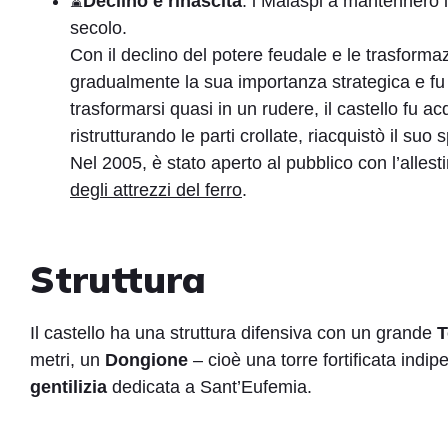
⌛
Declino e rinascita
: i Malaspi a mantennero i
secolo.
Con il declino del potere feudale e le trasformazi
gradualmente la sua importanza strategica e f
trasformarsi quasi in un rudere, il castello fu ac
ristrutturando le parti crollate, riacquistò il suo
Nel 2005, è stato aperto al pubblico con l’allest
degli attrezzi del ferro
.
Struttura
Il castello ha una struttura difensiva con un grande
T
metri, un
Dongione
– cioè una torre fortificata indip
gentilizia
dedicata a Sant’Eufemia.