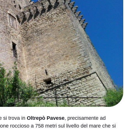
e si trova in
Oltrepò Pavese
, precisamente ad
ne roccioso a 758 metri sul livello del mare che si