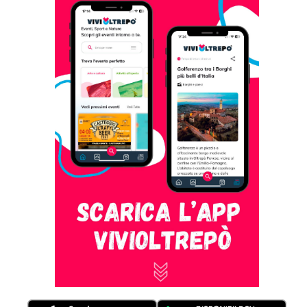
Monocromatico
Regolazione della navigazione
Evidenzia i
Nascondi le
Evidenzia i link
titoli
immagini
Guida alla
Maschera di
lettura
lettura