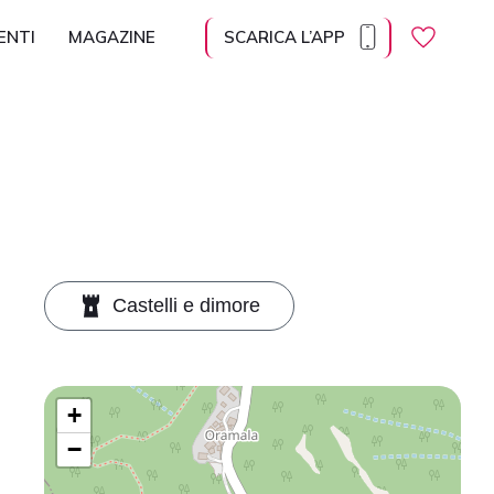
ENTI
MAGAZINE
SCARICA L’APP
Regolazione dei contenuti
Ingrandisci il
Dimensione
Altezza della
contenuto
del carattere
linea
Castelli e dimore
Spaziatura tra
Carattere
le lettere
leggibile
+
−