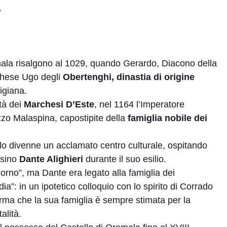
.
amala risalgono al 1029, quando Gerardo, Diacono della
rchese Ugo degli
Obertenghi, dinastia di origine
igiana.
tà dei
Marchesi D’Este
, nel 1164 l’Imperatore
zo Malaspina, capostipite della
famiglia nobile dei
stello divenne un acclamato centro culturale, ospitando
rsino
Dante Alighieri
durante il suo esilio.
iorno”, ma Dante era legato alla famiglia dei
: in un ipotetico colloquio con lo spirito di Corrado
rma che la sua famiglia è sempre stimata per la
alità.