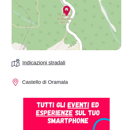
Regolazione dei colori
Contrasto
Contrasto
Inverti i colori
scuro
chiaro
Indicazioni stradali
Bassa
Basso
Alta luminosità
luminosità
contrasto
Castello di Oramala
Bassa
Alta
Alto contrasto
saturazione
saturazione